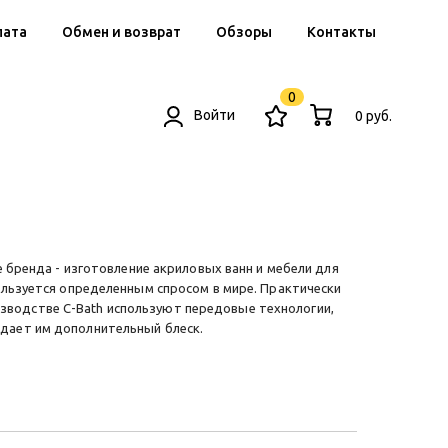
лата
Обмен и возврат
Обзоры
Контакты
0
Войти
0 руб.
 бренда - изготовление акриловых ванн и мебели для
пользуется определенным спросом в мире. Практически
зводстве C-Bath используют передовые технологии,
идает им дополнительный блеск.