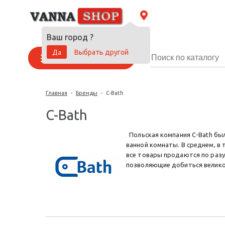
Ваш город
?
Да
Выбрать другой
Каталог товаров
Главная
-
Бренды
-
C-Bath
C-Bath
Польская компания C-Bath была
ванной комнаты. В среднем, в
все товары продаются по раз
позволяющие добиться великол