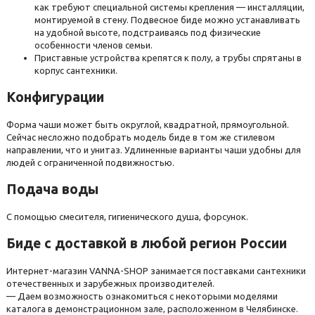
как требуют специальной системы крепления — инсталляции,
Ширина (см)
монтируемой в стену. Подвесное биде можно устанавливать
на удобной высоте, подстраиваясь под физические
100
110
120
120.2
130
150
170
21
21.2
особенности членов семьи.
Приставные устройства крепятся к полу, а трубы спрятаны в
21.4
24.7см
25
3
3.4
33.700000000000003
34.5
корпус сантехники.
Смотреть все
Конфигурации
35
35.1
35.3
35.5
36
36.5
37
37.5
38
39
4.5
40
40.5
44.5
48
5
5.5
50
52.5
Форма чаши может быть округлой, квадратной, прямоугольной.
Сейчас несложно подобрать модель биде в том же стилевом
направлении, что и унитаз. Удлиненные варианты чаши удобны для
53
54.7
55.5
60
70
73
75
79
80
83
людей с ограниченной подвижностью.
85
90
Подача воды
С помощью смесителя, гигиенического душа, форсунок.
Биде с доставкой в любой регион России
Интернет-магазин VANNA-SHOP занимается поставками сантехники
отечественных и зарубежных производителей.
— Даем возможность ознакомиться с некоторыми моделями
каталога в демонстрационном зале, расположенном в Челябинске.