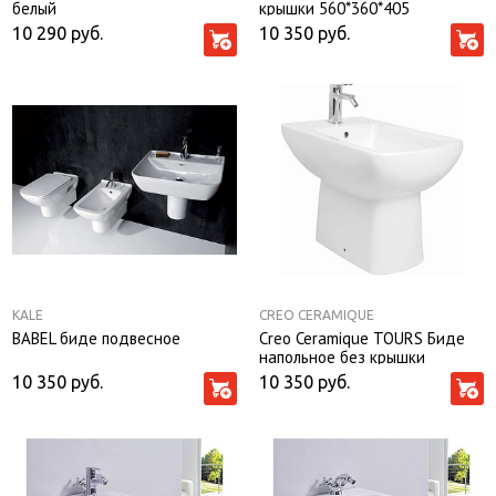
белый
крышки 560*360*405
10 290
руб.
10 350
руб.
KALE
CREO CERAMIQUE
BABEL биде подвесное
Creo Ceramique TOURS Биде
напольное без крышки
560*360*405
10 350
руб.
10 350
руб.