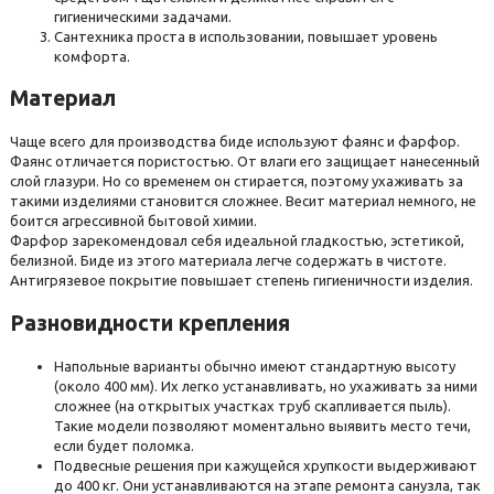
вертикальное (в пол)
горизонтальное (в стену)
гигиеническими задачами.
38.5
38.7
39
39.200000000000003
39.5
40
40.5
Сантехника проста в использовании, повышает уровень
47.5
48
48.2
49
50
51
51.5
52
52.5
53
косое (под углом)
комфорта.
Смотреть все
41
41.5
42
42.5
43
44
46.5
47.6
48
53.5
54
54.4
54.5
55
55.5
56
56.5
57
Материал
Тип унитаза
48.5
5
52
53.5
54.5
56
57
58
58.5
60
57.5
58
58.5
59.5
60
61
61.5
64.2
65
напольный
подвесной
Чаще всего для производства биде используют фаянс и фарфор.
Фаянс отличается пористостью. От влаги его защищает нанесенный
60.6
61
62
62.5
63
64
65
65.6
68.5
70
9
слой глазури. Но со временем он стирается, поэтому ухаживать за
Смотреть все
такими изделиями становится сложнее. Весит материал немного, не
69.3
7.8
71
73.8
74
76
77
78.5
79.5
80
боится агрессивной бытовой химии.
Фарфор зарекомендовал себя идеальной гладкостью, эстетикой,
Форма
81
83
85
89
90.3
98
Н/Д
белизной. Биде из этого материала легче содержать в чистоте.
асимметричная
квадратная
круглая
лесенка
Антигрязевое покрытие повышает степень гигиеничности изделия.
Разновидности крепления
нестандартная
овальная
плоская
полукруглая
Смотреть все
Напольные варианты обычно имеют стандартную высоту
прямоугольная
пятиугольная
четверть круга
Цвет унитаза
(около 400 мм). Их легко устанавливать, но ухаживать за ними
сложнее (на открытых участках труб скапливается пыль).
белый
черный матовый
Такие модели позволяют моментально выявить место течи,
если будет поломка.
Подвесные решения при кажущейся хрупкости выдерживают
Смотреть все
до 400 кг. Они устанавливаются на этапе ремонта санузла, так