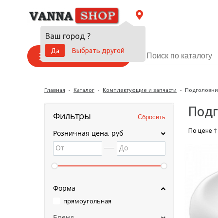
Ваш город
?
Да
Выбрать другой
Каталог товаров
Главная
-
Каталог
-
Комплектующие и запчасти
-
Подголовни
Под
Фильтры
По цене
Розничная цена, руб
От
До
Форма
прямоугольная
Бренд