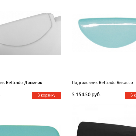
ик Bellrado Доминик
Подголовник Bellrado Викассо
.
5 154.50
руб.
В корзину
В 