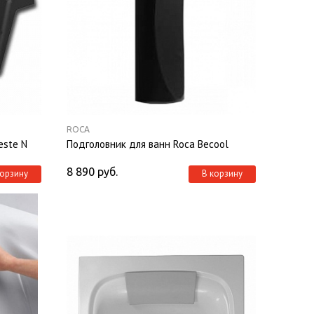
ROCA
este N
Подголовник для ванн Roca Becool
8 890
руб.
корзину
В корзину