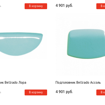
.
4 901
руб.
В корзину
В 
ик Bellrado Лора
Подголовник Bellrado Ассоль
.
4 901
руб.
В корзину
В 