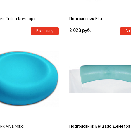
ик Triton Комфорт
Подголовник Eka
.
2 028
руб.
В корзину
В 
ик Viva Maxi
Подголовник Bellrado Деметра