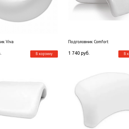
ик Viva
Подголовник Comfort
.
1 740
руб.
В корзину
В 