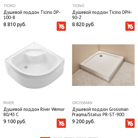
TICINO
TICINO
Душевой поддон Ticino DP-
Душевой поддон Ticino DPH-
100-8
90-Z
8 810
руб.
8 820
руб.
RIVER
GROSSMAN
Душевой поддон River Wemor
Душевой поддон Grossman
80/43 C
Pragma/Status PR-ST-90Q
90*90*13
9 100
руб.
9 200
руб.