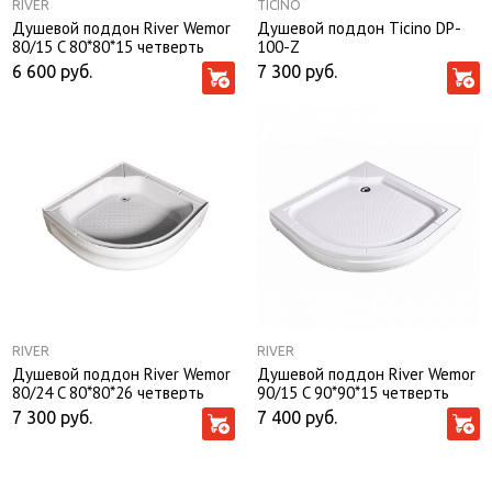
RIVER
TICINO
Душевой поддон River Wemor
Душевой поддон Ticino DP-
80/15 C 80*80*15 четверть
100-Z
круга Light
6 600
руб.
7 300
руб.
RIVER
RIVER
Душевой поддон River Wemor
Душевой поддон River Wemor
80/24 C 80*80*26 четверть
90/15 C 90*90*15 четверть
круга
круга Light
7 300
руб.
7 400
руб.