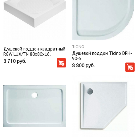
TICINO
Душевой поддон квадратный
Душевой поддон Ticino DPH-
RGW LUX/TN 80х80х16,
90-S
артикул 16180188-21
8 710
руб.
8 800
руб.