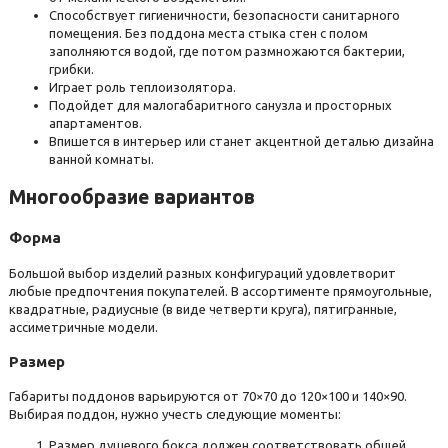
Способствует гигиеничности, безопасности санитарного
Эстет(Россия)
помещения. Без поддона места стыка стен с полом
заполняются водой, где потом размножаются бактерии,
грибки.
Играет роль теплоизолятора.
Подойдет для малогабаритного санузла и просторных
апартаментов.
Впишется в интерьер или станет акцентной деталью дизайна
ванной комнаты.
Многообразие вариантов
Форма
Большой выбор изделий разных конфигураций удовлетворит
любые предпочтения покупателей. В ассортименте прямоугольные,
квадратные, радиусные (в виде четверти круга), пятигранные,
ассиметричные модели.
Размер
Габариты поддонов варьируются от 70×70 до 120×100 и 140×90.
Выбирая поддон, нужно учесть следующие моменты:
Размер душевого бокса должен соответствовать общей