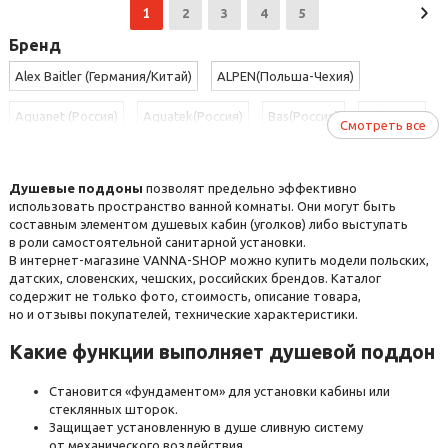
1
2
3
4
5
Бренд
Alex Baitler (Германия/Китай)
ALPEN(Польша-Чехия)
Aquanet (Россия)
Aquatek(Россия)
Bas(Россия)
BelBagno
Смотреть все
Смотреть все
BelBagno (Италия)
Black&White
Black&White (Дания)
Душевые поддоны
позволят предельно эффективно
Bravat
Cerutti Spa (Италия/Китай)
Cezares
использовать пространство ванной комнаты. Они могут быть
составным элементом душевых кабин (уголков) либо выступать
Cezares (Италия)
Erlit(Россия/КНР)
Excellent (Польша)
в роли самостоятельной санитарной установки.
В интернет-магазине VANNA-SHOP можно купить модели польских,
Gemy(КНР)
Grossman (Германия/КНР)
Kolpa-San (Словения)
датских, словенских, чешских, российских брендов. Каталог
содержит не только фото, стоимость, описание товара,
но и отзывы покупателей, технические характеристики.
Radaway
Ravak (Чехия)
RGW (Германия/Китай)
Какие функции выполняет душевой поддон
Riho (Чехия)
River (КНР)
Roltechnik(Чехия)
Становится «фундаментом» для установки кабины или
Ticino (Италия/Китай)
Triton
WasserKraft (Германия)
стеклянных шторок.
Защищает установленную в душе сливную систему
Weltwasser(Германия/КНР)
Метакам (Россия)
Цвет&Стиль
от механического воздействия.