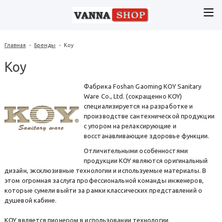
Главная
-
Бренды
-
Koy
Koy
Фабрика Foshan Gaoming KOY Sanitary
Ware Co., Ltd. (сокращенно KOY)
специализируется на разработке и
производстве сантехнической продукции
с упором на релаксирующие и
восстанавливающие здоровье функции.
Отличительными особенностями
продукции KOY являются оригинальный
дизайн, эксклюзивные технологии и используемые материалы. В
этом огромная заслуга профессиональной команды инженеров,
которые сумели выйти за рамки классических представлений о
душевой кабине.
KOY является пионером в использовании технологии