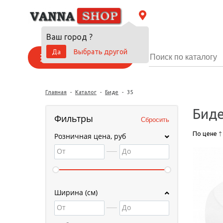
Ваш город
?
Да
Выбрать другой
Каталог товаров
Главная
-
Каталог
-
Биде
-
35
Биде
Фильтры
По цене
Розничная цена, руб
От
До
Ширина (см)
От
До