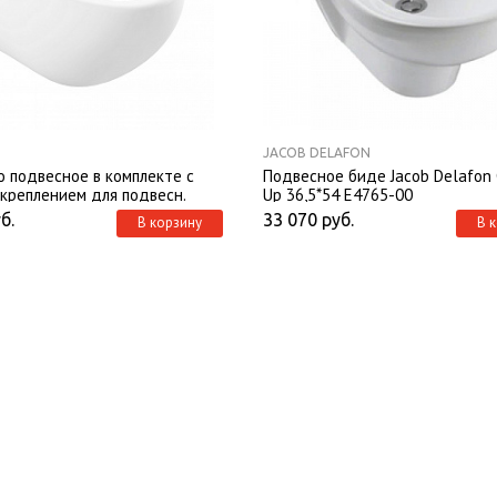
JACOB DELAFON
o подвесное в комплекте с
Подвесное биде Jacob Delafon
креплением для подвесн.
Up 36,5*54 E4765-00
NGSLBI01
б.
33 070
руб.
В корзину
В 