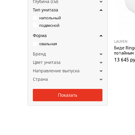
Глубина (см)
Тип унитаза
напольный
подвесной
Форма
LAUFEN
овальная
Биде Ring
потайным 
Бренд
унитаза R
13 645
ру
Цвет унитаза
Направление выпуска
Страна