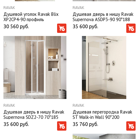
RAVAK
RAVAK
Душевой уголок Ravak Blix
Душевая дверь в нишу Ravak
XP2CP4-90 профиль
Supernova ASDP3-90 90*188
блестящий, стекло
профиль белый, стекло
30 560
руб.
35 600
руб.
транспарент без поддона
Transparent без поддона
RAVAK
RAVAK
Душевая дверь в нишу Ravak
Душевая перегородка Ravak
Supernova SDZ2-70 70*185
ST Walk-in Wall 90*200
профиль белый, стекло Grape
профиль глянцевый хром,
35 600
руб.
35 760
руб.
без поддона
стекло Transparent без
поддона