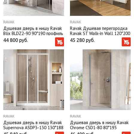
RAVAK
RAVAK
Душевая дверь в нишу Ravak
Ravak Душевая перегородка
Blix BLDZ2-90 90*190 профиль
Ravak ST Walk-in Wall 120*200
глянцевый хром, стекло
профиль глянцевый хром,
44 800
руб.
45 280
руб.
Transparent без поддона
стекло Transparent без
поддона
RAVAK
RAVAK
Душевая дверь в нишу Ravak
Душевая дверь в нишу Ravak
Supernova ASDP3-130 130*188
Chrome CSD1-80 80*195
профиль белый, стекло
профиль глянцевый хром,