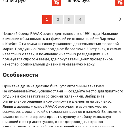
45 840
руб.
46 400
руб.
Transparent без поддона
стекло Transparent без
поддона
1
2
3
4
Чешский бренд RAVAK ведет деятельность с 1991 года. Название
компании образовалось из фамилий ее основателей — Варжека
и Крейса. Эти семьи активно управляют деятельностью торговой
марки. Продукцию Равак продают более чем в 50 странах, в самых
известных отелях, в компаниях и частных резиденциях. Она
пользуется спросом везде, где покупатели ценят проверенное
качество, оригинальный дизайн и узнаваемую марку.
Особенности
Принятие душа не должно быть утомительным занятием.
Не ограничивайтесь условностями — создайте место для приятного
отдыха в соответствии со своими желаниями. Выбирайте
оптимальное решение и комбинируйте элементы на свой вкус.
Линия душевых уголков RAVAK включает в себя множество
размеров, форм, стилей открывания, цветов и панелей. Вы можете
самостоятельно спроектировать душевую кабину, используя
широкий спектр аксессуаров, от водопроводных кранов
с индивидуальным дизайном до сидений для душа и различных