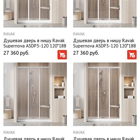
RAVAK
RAVAK
Душевая дверь в нишу Ravak
Душевая дверь в нишу Ravak
Supernova ASDP3-120 120*188
Supernova ASDP3-120 120*188
профиль белый, стекло Grape
профиль белый, стекло
27 360
руб.
27 360
руб.
без поддона
Transparent без поддона
RAVAK
RAVAK
Душевая дверь в нишу Ravak
Душевая дверь в нишу Ravak