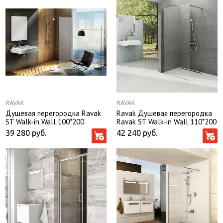
RAVAK
RAVAK
Душевая перегородка Ravak
Ravak Душевая перегородка
ST Walk-in Wall 100*200
Ravak ST Walk-in Wall 110*200
профиль глянцевый хром,
профиль глянцевый хром,
39 280
руб.
42 240
руб.
стекло Transparent без
стекло Transparent без
поддона
поддона