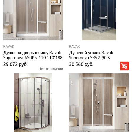
RAVAK
RAVAK
Душевая дверь в нишу Ravak
Душевой уголок Ravak
Supernova ASDP3-110 110*188
Supernova SRV2-90 S
профиль белый, стекло Grape
90*90*185 профиль сатин,
29 072
руб.
30 560
руб.
без поддона
стекло грейп без поддона
Нет в наличии