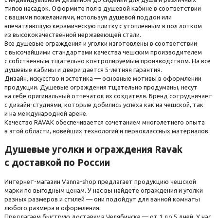
типов насадок. Оформите пол в душевой кабине в соответствии
с вашими пожеланиями, используя душевой поддон или
впечатляющую керамическую плитку с утопленным в пол лотком
из высококачественной нержавеющей стали.
Все душевые ограждения и уголки изготовлены в соответствии
с высочайшими стандартами качества чешским производителем
с собственным тщательно контролируемым производством. На все
душевые кабины и двери дается 5-летняя гарантия.
Дизайн, искусство и эстетика — основные мотивы в оформлении
продукции. Душевые ограждения тщательно продуманы, несут
на себе оригинальный отпечаток их создателя. Бренд сотрудничает
с дизайн-студиями, которые добились успеха как на чешской, так
и на международной арене.
Качество RAVAK обеспечивается сочетанием многолетнего опыта
в этой области, новейших технологий и первоклассных материалов.
Душевые уголки и ограждения Ravak
с доставкой по России
Интернет-магазин Vanna-shop предлагает продукцию чешской
марки по выгодным ценам. У нас вы найдете ограждения и уголки
разных размеров и стилей — они подойдут для ванной комнаты
любого размера и оформления.
Предлагаем быструю доставку в Челябинске — от 1 до 5 дней. У нас