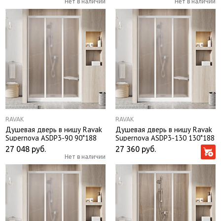
Нет в наличии
Нет в наличии
RAVAK
RAVAK
Душевая дверь в нишу Ravak
Душевая дверь в нишу Ravak
Supernova ASDP3-90 90*188
Supernova ASDP3-130 130*188
профиль белый, стекло Grape
профиль белый, стекло Grape
27 048
руб.
27 360
руб.
без поддона
без поддона
Нет в наличии