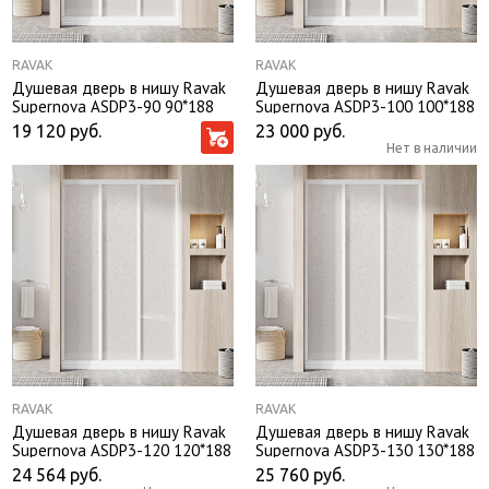
RAVAK
RAVAK
Душевая дверь в нишу Ravak
Душевая дверь в нишу Ravak
Supernova ASDP3-90 90*188
Supernova ASDP3-100 100*188
профиль белый, пластик Pearl
профиль белый, пластик Pearl
19 120
руб.
23 000
руб.
без поддона
без поддона
Нет в наличии
RAVAK
RAVAK
Душевая дверь в нишу Ravak
Душевая дверь в нишу Ravak
Supernova ASDP3-120 120*188
Supernova ASDP3-130 130*188
профиль белый, пластик Pearl
профиль белый, пластик Pearl
24 564
руб.
25 760
руб.
без поддона
без поддона