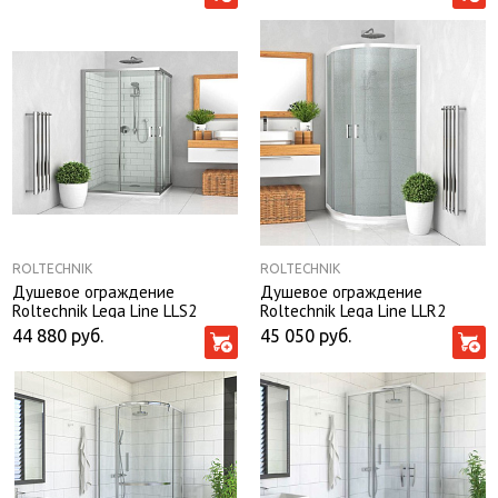
ROLTECHNIK
ROLTECHNIK
Душевое ограждение
Душевое ограждение
Roltechnik Lega Line LLS2
Roltechnik Lega Line LLR2
120*90*190
90*90*190 риф.стекло
44 880
руб.
45 050
руб.