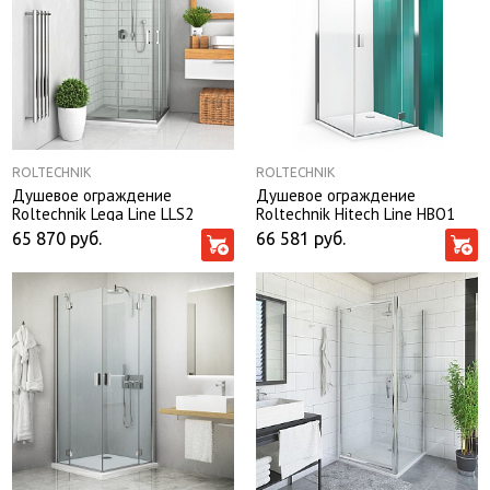
ROLTECHNIK
ROLTECHNIK
Душевое ограждение
Душевое ограждение
Roltechnik Lega Line LLS2
Roltechnik Hitech Line HBO1
120*80*190 с узором
90*90*200 одна дверь без
65 870
руб.
66 581
руб.
поддона в