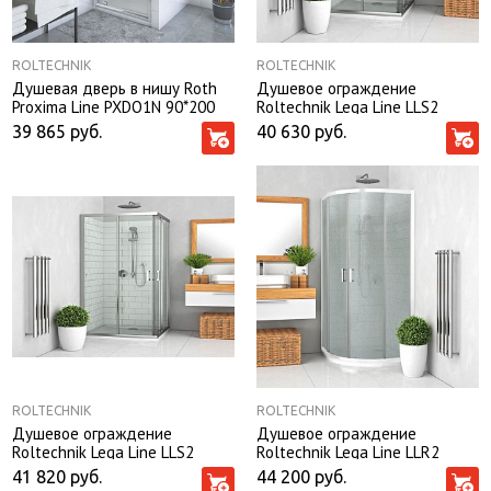
ROLTECHNIK
ROLTECHNIK
Душевая дверь в нишу Roth
Душевое ограждение
Proxima Line PXDO1N 90*200
Roltechnik Lega Line LLS2
без поддона
80*80*190
39 865
руб.
40 630
руб.
ROLTECHNIK
ROLTECHNIK
Душевое ограждение
Душевое ограждение
Roltechnik Lega Line LLS2
Roltechnik Lega Line LLR2
100*80*190 без поддона
80*80*190 рифленое стекло
41 820
руб.
44 200
руб.
без поддона