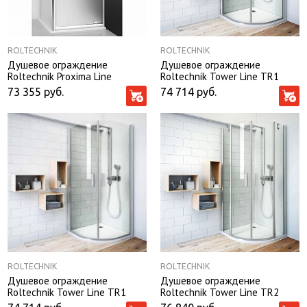
ROLTECHNIK
ROLTECHNIK
Душевое ограждение
Душевое ограждение
Roltechnik Proxima Line
Roltechnik Tower Line ТR1
PXDO1N 90*90*200 стекло
100*100*200 профиль матовый
73 355
руб.
74 714
руб.
satinato без поддона
хром без поддона
ROLTECHNIK
ROLTECHNIK
Душевое ограждение
Душевое ограждение
Roltechnik Tower Line TR1
Roltechnik Tower Line TR2
100*100*200 профиль
80*80*200 без поддона