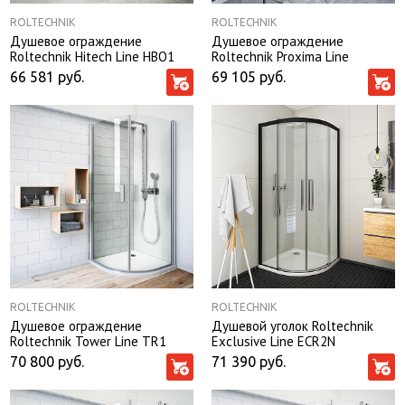
ROLTECHNIK
ROLTECHNIK
Душевое ограждение
Душевое ограждение
Roltechnik Hitech Line HBO1
Roltechnik Proxima Line
90*90*200 две двери без
PXDO1N 100*100*200 стекло
66 581
руб.
69 105
руб.
поддона
transparent без поддона
ROLTECHNIK
ROLTECHNIK
Душевое ограждение
Душевой уголок Roltechnik
Roltechnik Tower Line TR1
Exclusive Line ECR2N
90*90*200 профиль глянцевый
90*90*205 профиль черный
70 800
руб.
71 390
руб.
хром без поддона
матовый без поддона