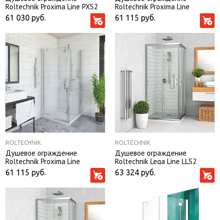
Roltechnik Proxima Line PXS2
Roltechnik Proxima Line
100*100*200
PXDO1N 80*80*200 стекло
61 030
руб.
61 115
руб.
satinato без поддона
ROLTECHNIK
ROLTECHNIK
Душевое ограждение
Душевое ограждение
Roltechnik Proxima Line
Roltechnik Lega Line LLS2
PXDO1N 80*80*200 стекло
90*90*190
61 115
руб.
63 324
руб.
transparent без поддона