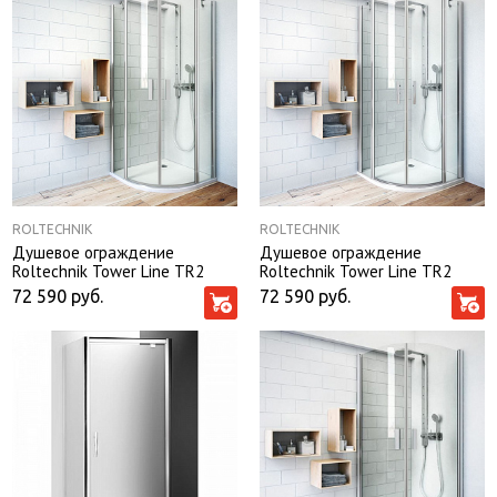
ROLTECHNIK
ROLTECHNIK
Душевое ограждение
Душевое ограждение
Roltechnik Tower Line TR2
Roltechnik Tower Line TR2
90*90*200 без поддона
Light 90*90*200
72 590
руб.
72 590
руб.