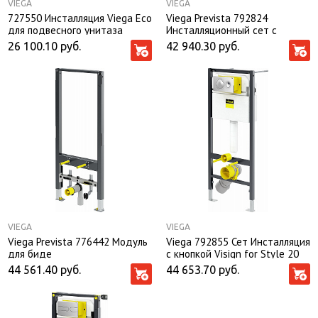
VIEGA
VIEGA
727550 Инсталляция Viega Eco
Viega Prevista 792824
для подвесного унитаза
Инсталляционный сет с
кнопкой Life 5 хром
26 100.10
руб.
42 940.30
руб.
VIEGA
VIEGA
Viega Prevista 776442 Модуль
Viega 792855 Сет Инсталляция
для биде
с кнопкой Visign for Style 20
Prevista Dry
44 561.40
руб.
44 653.70
руб.