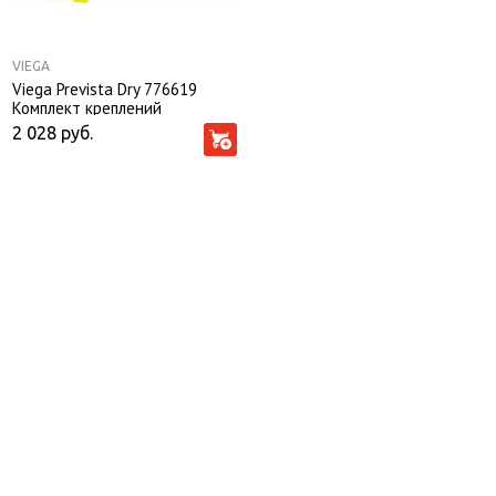
VIEGA
Viega Prevista Dry 776619
Комплект креплений
универсальный
2 028
руб.