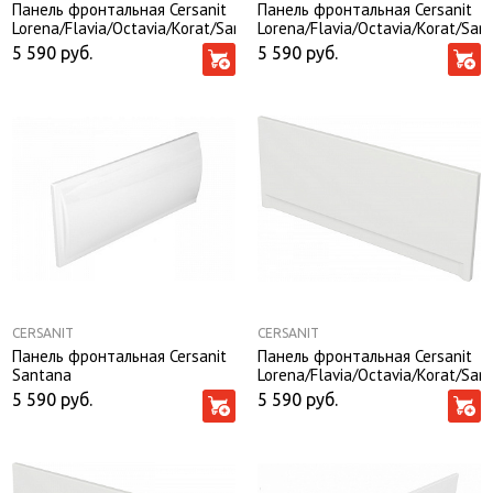
Панель фронтальная Cersanit
Панель фронтальная Cersanit
Lorena/Flavia/Octavia/Korat/Santana/Nike
Lorena/Flavia/Octavia/Korat/San
170
150
5 590
руб.
5 590
руб.
CERSANIT
CERSANIT
Панель фронтальная Cersanit
Панель фронтальная Cersanit
Santana
Lorena/Flavia/Octavia/Korat/San
150
5 590
руб.
5 590
руб.