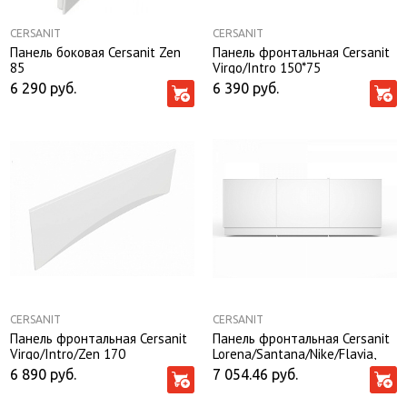
CERSANIT
CERSANIT
Панель боковая Cersanit Zen
Панель фронтальная Cersanit
85
Virgo/Intro 150*75
6 290
руб.
6 390
руб.
CERSANIT
CERSANIT
Панель фронтальная Cersanit
Панель фронтальная Cersanit
Virgo/Intro/Zen 170
Lorena/Santana/Nike/Flavia,
Type Click 150
6 890
руб.
7 054.46
руб.