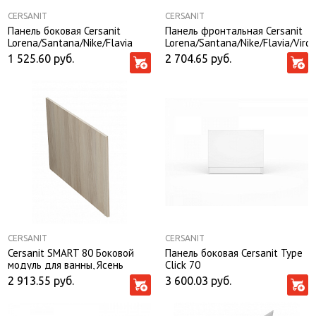
CERSANIT
CERSANIT
Панель боковая Cersanit
Панель фронтальная Cersanit
Lorena/Santana/Nike/Flavia
Lorena/Santana/Nike/Flavia/Virg
универсальная
170
1 525.60
руб.
2 704.65
руб.
CERSANIT
CERSANIT
Cersanit SMART 80 Боковой
Панель боковая Cersanit Type
модуль для ванны, Ясень
Click 70
2 913.55
руб.
3 600.03
руб.