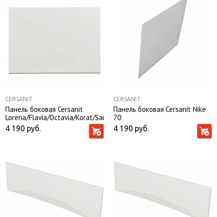
CERSANIT
CERSANIT
Панель боковая Cersanit
Панель боковая Cersanit Nike
Lorena/Flavia/Octavia/Korat/Santana
70
70
4 190
руб.
4 190
руб.