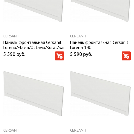
CERSANIT
CERSANIT
Панель фронтальная Cersanit
Панель фронтальная Cersanit
Lorena/Flavia/Octavia/Korat/Santana
Lorena 140
170
5 590
руб.
5 590
руб.
CERSANIT
CERSANIT