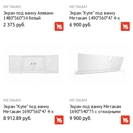
МЕТАКАМ
МЕТАКАМ
Экран под ванну Аляванн
Экран "Купе" под ванну
1480*560*34 белый
Метакам 1490*560*47 4-х
дверный, белый
2 375
руб.
6 900
руб.
МЕТАКАМ
МЕТАКАМ
Экран "Купе" под ванну
Экран под ванну Метакам
Метакам 1690*560*47 4-х
1690*540*75 с откидными
дверный, белый
дверцами, белый глянцевый
8 912.89
руб.
9 900
руб.