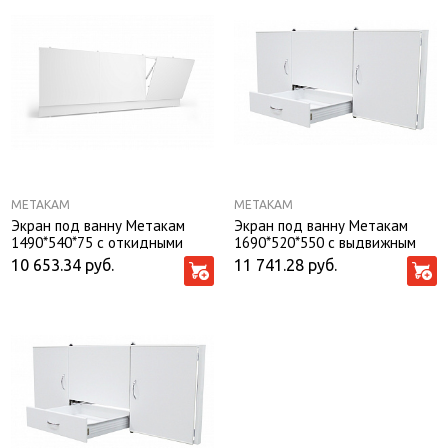
МЕТАКАМ
МЕТАКАМ
Экран под ванну Метакам
Экран под ванну Метакам
1490*540*75 с откидными
1690*520*550 с выдвижным
дверцами, белый глянцевый
ящиком, белый глянцевый
10 653.34
руб.
11 741.28
руб.