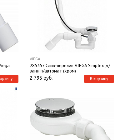
VIEGA
Viega
285357 Слив-перелив VIEGA Simplex д/
ванн п/автомат (хром)
2 795
руб.
корзину
В корзину