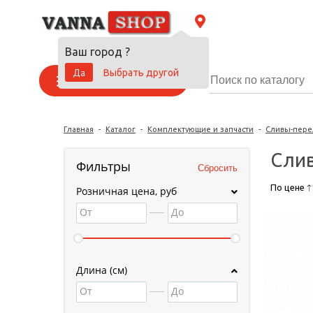
Ваш город
?
Да
Выбрать другой
Каталог товаров
Главная
-
Каталог
-
Комплектующие и запчасти
-
Сливы-пер
Слив
Фильтры
По цене
Розничная цена, руб
От
До
Длина (см)
От
До