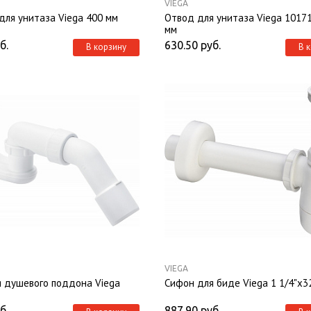
VIEGA
для унитаза Viega 400 мм
Отвод для унитаза Viega 1017
мм
б.
630.50
руб.
В корзину
В 
VIEGA
 душевого поддона Viega
Сифон для биде Viega 1 1/4"х3
б.
887.90
руб.