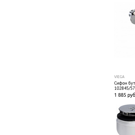
VIEGA
Сифон бут
102845/5
1 885
руб