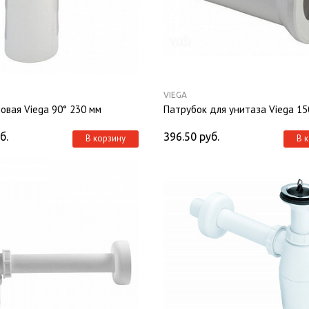
VIEGA
овая Viega 90° 230 мм
Патрубок для унитаза Viega 15
б.
396.50
руб.
В корзину
В 