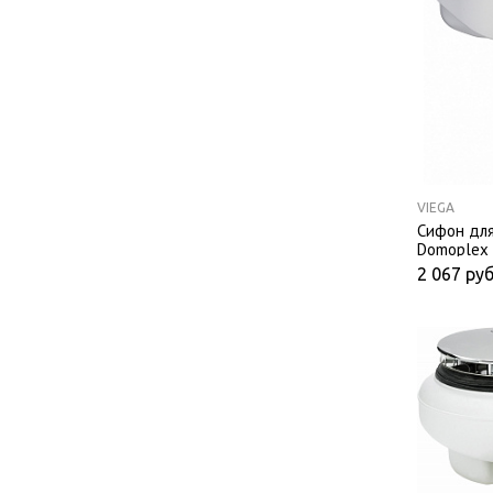
VIEGA
Сифон для
Domoplex
2 067
руб