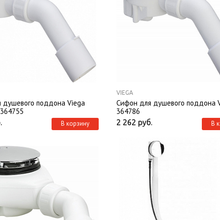
VIEGA
 душевого поддона Viega
Сифон для душевого поддона 
 364755
364786
.
2 262
руб.
В корзину
В 