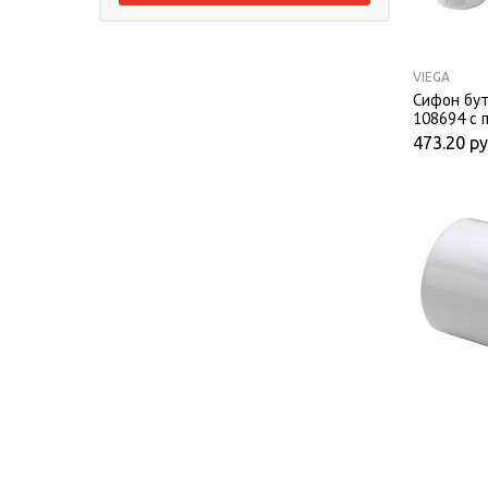
VIEGA
Сифон бут
108694 с 
473.20
ру