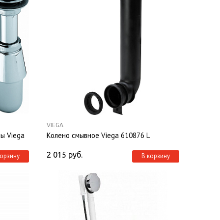
VIEGA
ы Viega
Колено смывное Viega 610876 L
2 015
руб.
корзину
В корзину