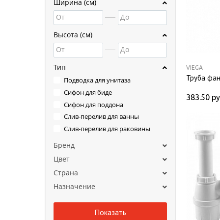
Ширина (см)
От
До
Высота (см)
От
До
Тип
VIEGA
Труба фан
Подводка для унитаза
Сифон для биде
383.50
ру
Сифон для поддона
Слив-перелив для ванны
Слив-перелив для раковины
Бренд
Цвет
Страна
Назначение