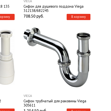
VIEGA
18 135
Сифон для душевого поддона Viega
312138/682245
708.50
руб.
корзину
В корзину
VIEGA
2
Сифон трубчатый для раковины Viega
305611
1 254.50
руб.