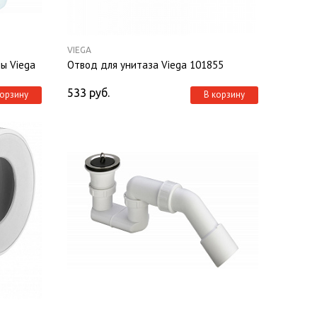
VIEGA
ы Viega
Отвод для унитаза Viega 101855
533
руб.
корзину
В корзину