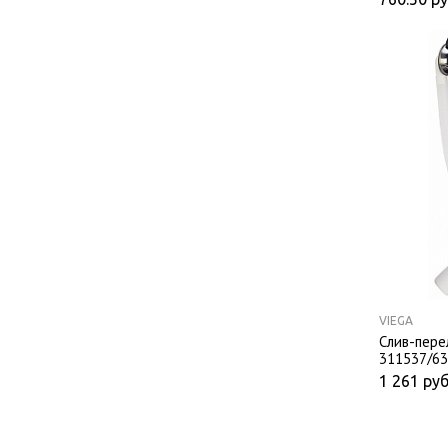
VIEGA
Слив-пере
311537/6
1 261
руб