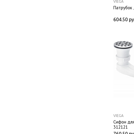
VIEGA
Патрубок 
604.50
ру
VIEGA
Сифон для
312121
760.50
ру