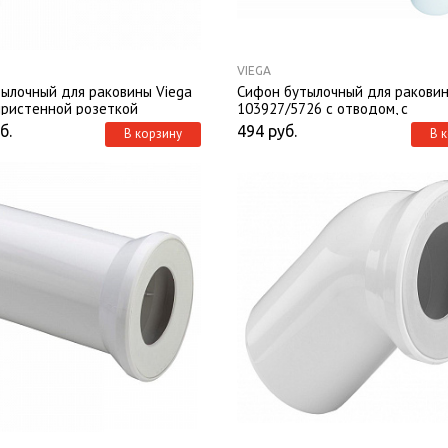
VIEGA
ылочный для раковины Viega
Сифон бутылочный для раковин
пристенной розеткой
103927/5726 с отводом, с
универсальным выпуском
б.
494
руб.
В корзину
В 