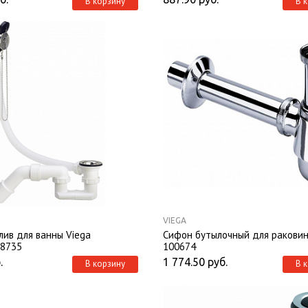
В корзину
В 
VIEGA
лив для ванны Viega
Сифон бутылочный для раковин
38735
100674
.
1 774.50
руб.
В корзину
В 