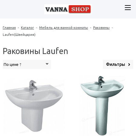
Главная
-
Каталог
-
Мебель для ванной комнаты
-
Раковины
-
Laufen(Швейцария)
Раковины Laufen
Фильтры
По цене