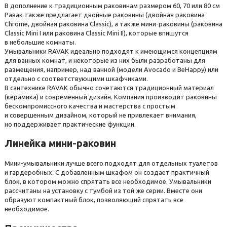
В дополнение к традиционным раковинам размером 60, 70 или 80 см
Равак также предлагает двойные раковины (двойная раковина
Chrome, двойная раковина Classic), а также мини-раковины (раковина
Classic Mini I или раковина Classic Mini II), которые впишутся
в небольшие комнаты.
Умывальники RAVAK идеально подходят к имеющимся концепциям
для ванных комнат, и некоторые из них были разработаны для
размещения, например, над ванной (модели Avocado и BeHappy) или
отдельно с соответствующими шкафчиками.
В сантехнике RAVAK обычно сочетаются традиционный материал
(керамика) и современный дизайн. Компания производит раковины
бескомпромиссного качества и мастерства с простым
и совершенным дизайном, который не привлекает внимания,
но поддерживает практические функции.
Линейка мини-раковин
Мини-умывальники лучше всего подходят для отдельных туалетов
и гардеробных. С добавленным шкафом он создает практичный
блок, в котором можно спрятать все необходимое. Умывальники
рассчитаны на установку с тумбой из той же серии. Вместе они
образуют компактный блок, позволяющий спрятать все
необходимое.