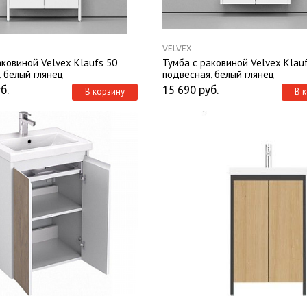
VELVEX
аковиной Velvex Klaufs 50
Тумба с раковиной Velvex Klau
, белый глянец
подвесная, белый глянец
б.
15 690
руб.
В корзину
В 