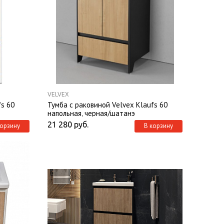
VELVEX
fs 60
Тумба с раковиной Velvex Klaufs 60
напольная, черная/шатанэ
21 280
руб.
корзину
В корзину