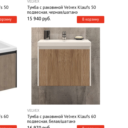
VELVEX
fs 50
Тумба с раковиной Velvex Klaufs 50
подвесная, черная/шатанэ
15 940
руб.
корзину
В корзину
VELVEX
fs 60
Тумба с раковиной Velvex Klaufs 60
подвесная, белая/шатанэ
16 970
руб.