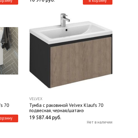
корзину
В корзину
VELVEX
fs 70
Тумба с раковиной Velvex Klaufs 70
подвесная, черная/шатанэ
19 587.44
руб.
корзину
Нет в наличии