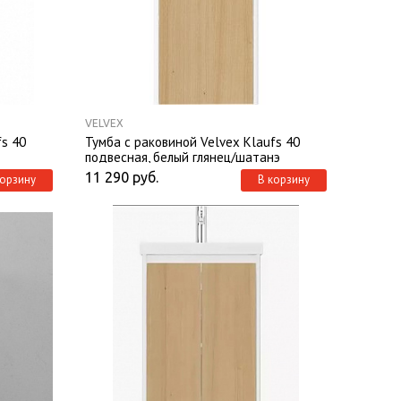
VELVEX
fs 40
Тумба с раковиной Velvex Klaufs 40
подвесная, белый глянец/шатанэ
11 290
руб.
корзину
В корзину