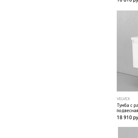
VELVEX
Тумба с р
подвесная
18 910
ру