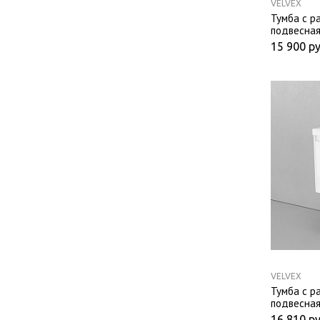
VELVEX
Тумба с р
подвесная
15 900
ру
VELVEX
Тумба с р
подвесная
16 810
ру