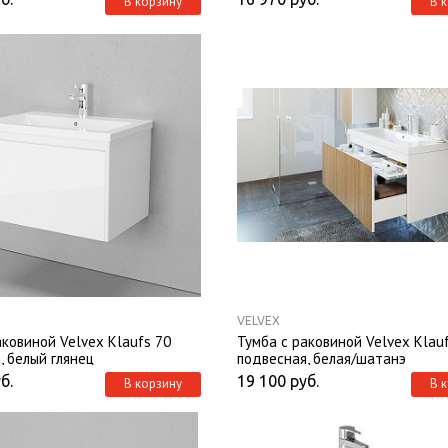
В корзину
В 
VELVEX
аковиной Velvex Klaufs 70
Тумба с раковиной Velvex Klau
, белый глянец
подвесная, белая/шатанэ
б.
19 100
руб.
В корзину
В 