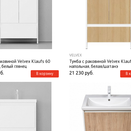
VELVEX
аковиной Velvex Klaufs 60
Тумба с раковиной Velvex Klau
, белый глянец
напольная, белая/шатанэ
б.
21 230
руб.
В корзину
В 