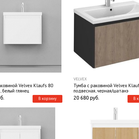
VELVEX
аковиной Velvex Klaufs 80
Тумба с раковиной Velvex Klau
, белый глянец
подвесная, черная/шатанэ
б.
20 680
руб.
В корзину
В 