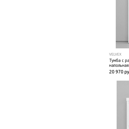
VELVEX
Тумба с р
напольная
20 970
ру