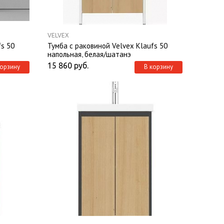
VELVEX
fs 50
Тумба с раковиной Velvex Klaufs 50
напольная, белая/шатанэ
15 860
руб.
корзину
В корзину