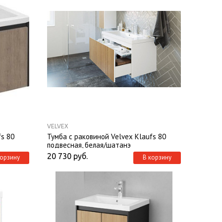
VELVEX
fs 80
Тумба с раковиной Velvex Klaufs 80
подвесная, белая/шатанэ
20 730
руб.
корзину
В корзину