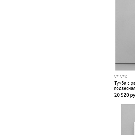
VELVEX
Тумба с р
подвесная
20 520
ру