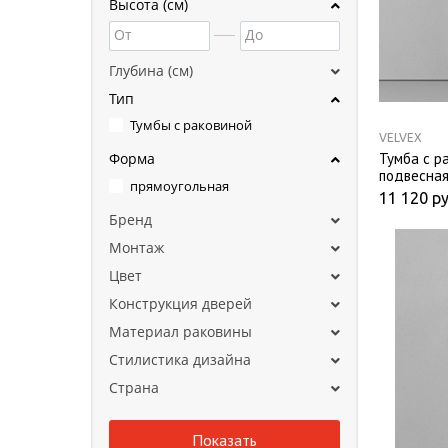
Высота (см)
От
До
Глубина (см)
Тип
Тумбы с раковиной
VELVEX
Тумба с р
Форма
подвесная
прямоугольная
11 120
ру
Бренд
Монтаж
Цвет
Конструкция дверей
Материал раковины
Стилистика дизайна
Страна