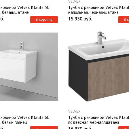
VELVEX
аковиной Velvex Klaufs 50
Тумба с раковиной Velvex Klau
, белая/шатанэ
напольная, черная/шатанэ
б.
15 930
руб.
В корзину
В 
VELVEX
аковиной Velvex Klaufs 60
Тумба с раковиной Velvex Klau
, белый глянец
подвесная, черная/шатанэ
б.
16 970
руб.