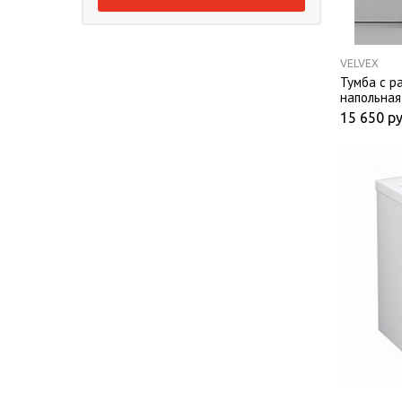
VELVEX
Тумба с р
напольная
15 650
ру