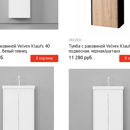
VELVEX
аковиной Velvex Klaufs 40
Тумба с раковиной Velvex Klau
, белый глянец
подвесная, черная/шатанэ
б.
11 280
руб.
В корзину
В 