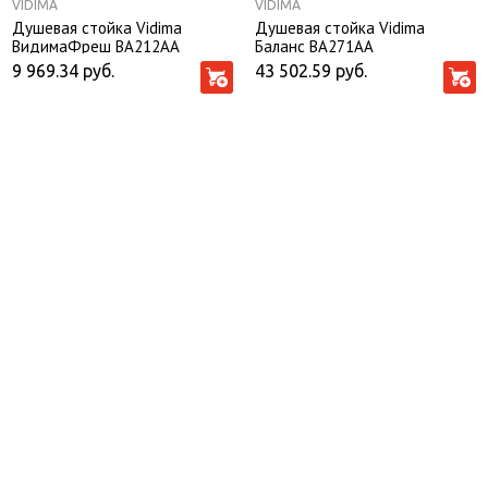
VIDIMA
VIDIMA
Душевая стойка Vidima
Душевая стойка Vidima
ВидимаФреш BA212AA
Баланс BA271AA
9 969.34
руб.
43 502.59
руб.