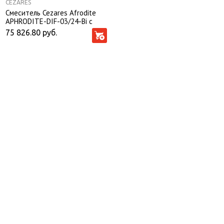
CEZARES
Смеситель Cezares Afrodite
APHRODITE-DIF-03/24-Bi с
гигиеническим душем
75 826.80
руб.