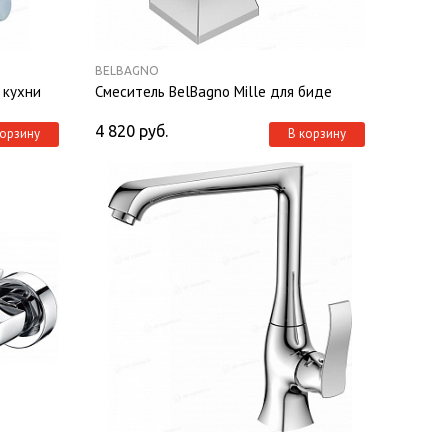
BELBAGNO
 кухни
Смеситель BelBagno Mille для биде
4 820
руб.
корзину
В корзину