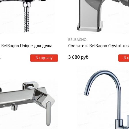
BELBAGNO
 BelBagno Unique для душа
Смеситель BelBagno Crystal дл
.
3 680
руб.
В корзину
В 