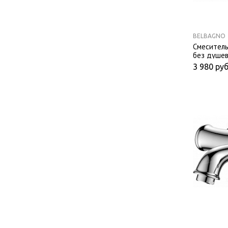
BELBAGNO
Смеситель
без душев
3 980
руб