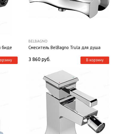
BELBAGNO
я биде
Смеситель BelBagno Trula для душа
3 860
руб.
корзину
В корзину