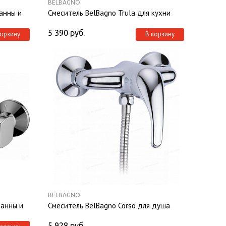
BELBAGNO
анны и
Смеситель BelBagno Trula для кухни
5 390
руб.
корзину
В корзину
BELBAGNO
ванны и
Смеситель BelBagno Corso для душа
5 928
руб.