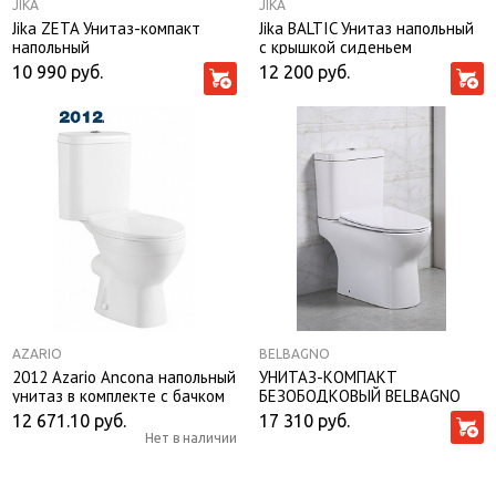
JIKA
JIKA
Jika ZETA Унитаз-компакт
Jika BALTIC Унитаз напольный
напольный
с крышкой сиденьем
10 990
руб.
12 200
руб.
AZARIO
BELBAGNO
2012 Azario Ancona напольный
УНИТАЗ-КОМПАКТ
унитаз в комплекте с бачком
БЕЗОБОДКОВЫЙ BELBAGNO
и сидением микролифт и
STEAM (комплект)
12 671.10
руб.
17 310
руб.
арматурой. Размер
Нет в наличии
645*370*765 мм.