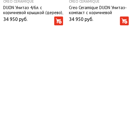
CREO CERAMIQUE
CREO CERAMIQUE
DIJON Унитаз 4/6л. с
Creo Ceramique DIJON Унитаз-
коричневой крышкой (дерево),
компакт с коричневой
МИКРОЛИФТ, 710*395*845
деревянной крышкой
34 950
руб.
34 950
руб.