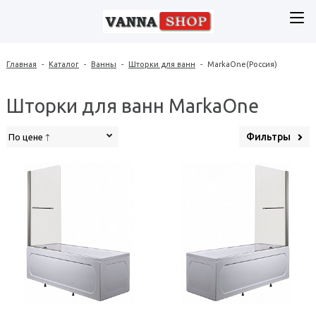
Главная
-
Каталог
-
Ванны
-
Шторки для ванн
-
MarkaOne(Россия)
Шторки для ванн MarkaOne
Фильтры
По цене