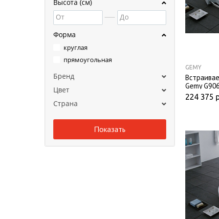
Высота (см)
От
До
Форма
круглая
прямоугольная
GEMY
Бренд
Встраива
Gemy G906
Цвет
224 375
Страна