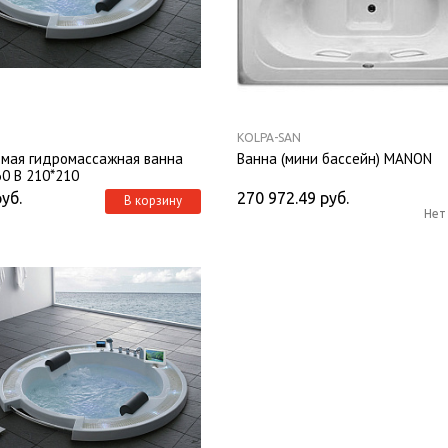
KOLPA-SAN
емая гидромассажная ванна
Ванна (мини бассейн) MANON
0 B 210*210
руб.
270 972.49
руб.
В корзину
Нет