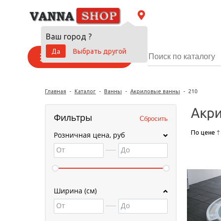
Ваш город
?
Да
Выбрать другой
Каталог товаров
Главная
-
Каталог
-
Ванны
-
Акриловые ванны
-
210
Акри
Фильтры
По цене
Розничная цена, руб
От
До
Ширина (см)
От
До