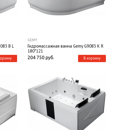
GEMY
083 B L
Гидромассажная ванна Gemy G9083 K R
180*121
204 750
руб.
корзину
В корзину