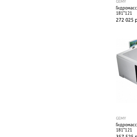
GEMY
Гидромасс
181*121
272 025
GEMY
Гидромасс
181*121
357 525