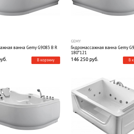
GEMY
ажная ванна Gemy G9083 B R
Гидромассажная ванна Gemy G9
180*121
руб.
146 250
руб.
В корзину
В 