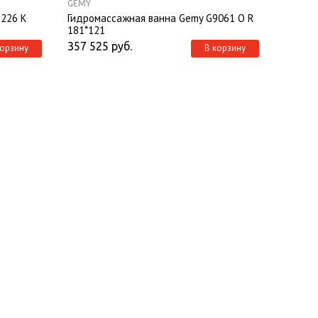
GEMY
9226 K
Гидромассажная ванна Gemy G9061 O R
181*121
357 525
руб.
корзину
В корзину