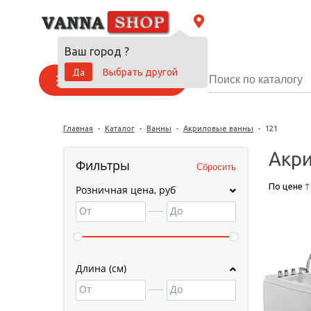
Ваш город
?
Да
Выбрать другой
Каталог товаров
Главная
-
Каталог
-
Ванны
-
Акриловые ванны
-
121
Акри
Фильтры
По цене
Розничная цена, руб
От
До
Длина (см)
От
До