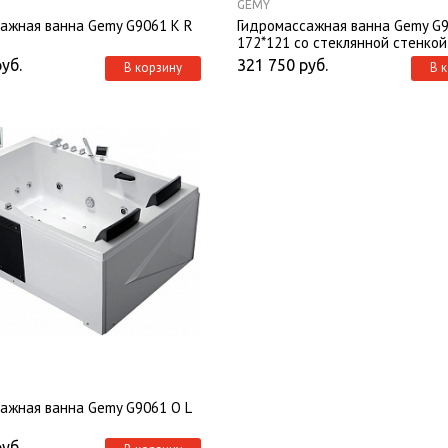
GEMY
ажная ванна Gemy G9061 K R
Гидромассажная ванна Gemy G
172*121 со стеклянной стенкой
руб.
321 750
руб.
В корзину
В 
ажная ванна Gemy G9061 O L
руб.