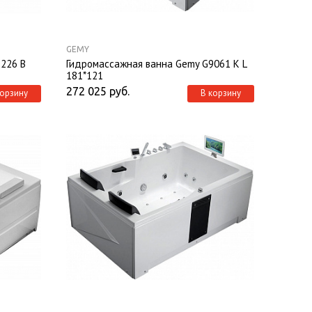
GEMY
226 B
Гидромассажная ванна Gemy G9061 K L
181*121
272 025
руб.
корзину
В корзину