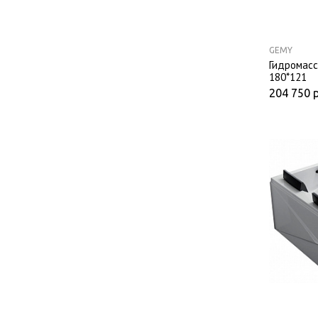
GEMY
Гидромасс
180*121
204 750