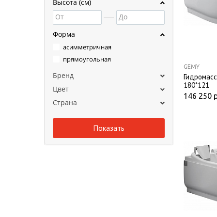
Высота (см)
От
До
Форма
асимметричная
прямоугольная
GEMY
Бренд
Гидромасс
180*121
Цвет
146 250
Страна