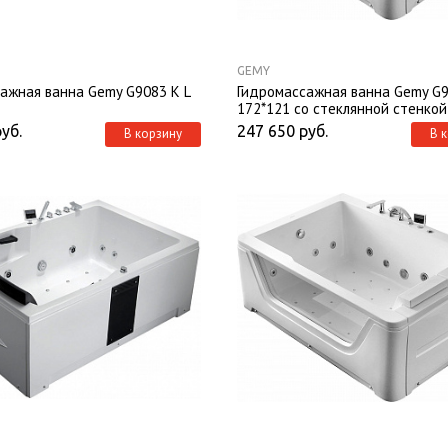
GEMY
ажная ванна Gemy G9083 K L
Гидромассажная ванна Gemy G9
172*121 со стеклянной стенкой
руб.
247 650
руб.
В корзину
В 