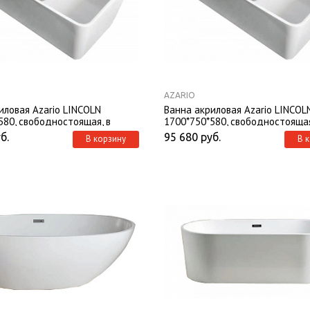
AZARIO
иловая Azario LINCOLN
Ванна акриловая Azario LINCOL
580, свободностоящая, в
1700*750*580, свободностоящая
 с сифоном и металлической
комплекте с сифоном и металл
б.
95 680
руб.
В корзину
В 
рамой