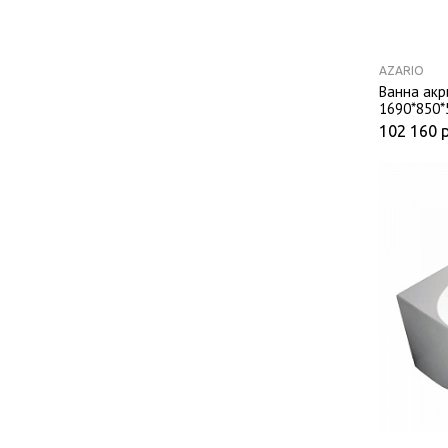
AZARIO
Ванна акр
1690*850*
комплекте
102 160
рамой