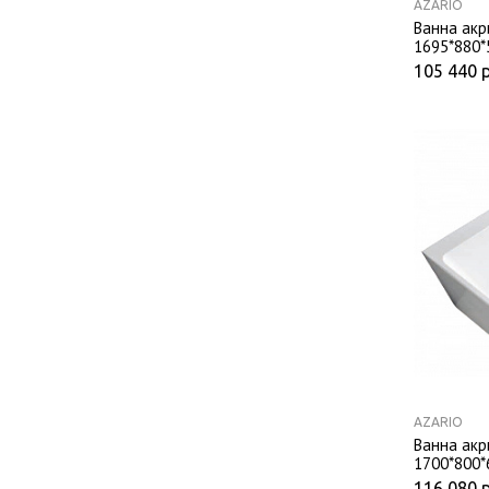
AZARIO
Ванна акр
1695*880*
с сифоном
105 440
AZARIO
Ванна акр
1700*800*
с сифоном
116 080