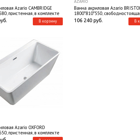
AZARIO
иловая Azario CAMBRIDGE
Ванна акриловая Azario BRISTO
580, пристенная, в комплекте
1800*810*550, свободностоящая
 и металлической рамой
комплекте с сифоном и металл
руб.
106 240
руб.
В корзину
В 
рамой
иловая Azario OXFORD
650, пристенная, в комплекте
 и металлической рамой
руб.