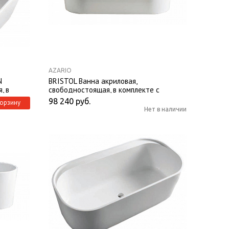
AZARIO
N
BRISTOL Ванна акриловая,
, в
свободностоящая, в комплекте с
ической
сифоном и металлической рамой,
98 240
руб.
корзину
1600X800X580мм
Нет в наличии