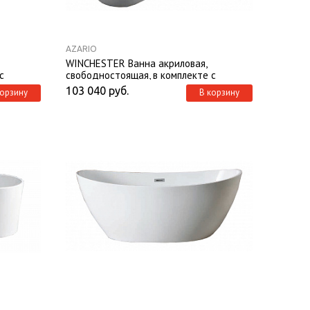
AZARIO
WINCHESTER Ванна акриловая,
с
свободностоящая, в комплекте с
й,
сифоном и металлической рамой
103 040
руб.
корзину
В корзину