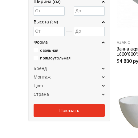
Ширина (см)
От
До
Высота (см)
От
До
Форма
AZARIO
Ванна акр
овальная
1600*800*
прямоугольная
комплекте
94 880
ру
рамой
Бренд
Монтаж
Цвет
Страна