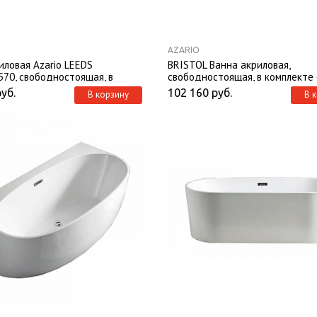
AZARIO
иловая Azario LEEDS
BRISTOL Ванна акриловая,
570, свободностоящая, в
свободностоящая, в комплекте 
 с сифоном и металлической
сифоном и металлической рамо
руб.
102 160
руб.
В корзину
В 
1700X800X580