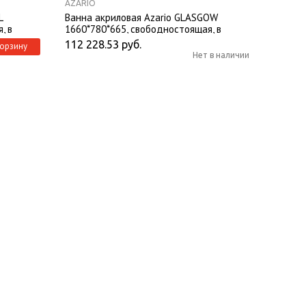
AZARIO
L
Ванна акриловая Azario GLASGOW
, в
1660*780*665, свободностоящая, в
ической
комплекте с сифоном и металлической
112 228.53
руб.
корзину
рамой
Нет в наличии