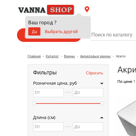
Ваш город
?
Да
Выбрать другой
Каталог товаров
Главная
-
Каталог
-
Ванны
-
Акриловые ванны
-
Azario
Акри
Фильтры
По цене
Розничная цена, руб
От
До
Длина (см)
От
До