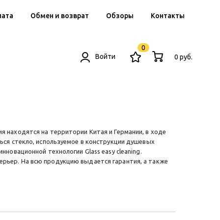
лата
Обмен и возврат
Обзоры
Контакты
0
Войти
0 руб.
 находятся на территории Китая и Германии, в ходе
ься стекло, используемое в конструкции душевых
новационной технологии Glass easy cleaning.
рьер. На всю продукцию выдается гарантия, а также