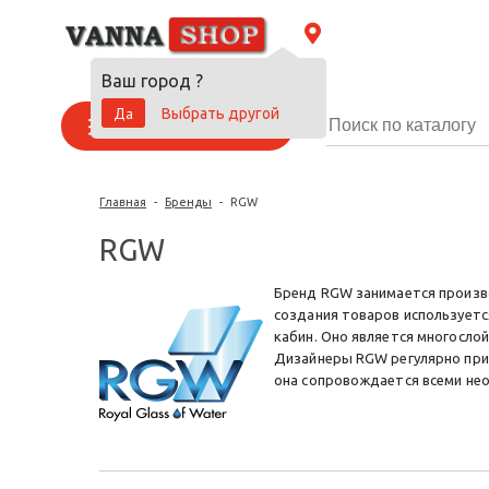
Ваш город
?
Да
Выбрать другой
Каталог товаров
Главная
-
Бренды
-
RGW
RGW
Бренд RGW занимается произво
создания товаров используетс
кабин. Оно является многосло
Дизайнеры RGW регулярно при
она сопровождается всеми не