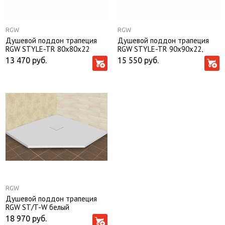
RGW
RGW
Душевой поддон трапеция
Душевой поддон трапеция
RGW STYLE-TR 80х80х22
RGW STYLE-TR 90х90х22,
артикул 16180599-11
13 470
руб.
15 550
руб.
RGW
Душевой поддон трапеция
RGW ST/T-W белый
Искуственный камень
18 970
руб.