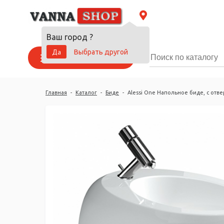
Ваш город
?
Да
Выбрать другой
Каталог товаров
Главная
-
Каталог
-
Биде
-
Alessi One Напольное биде, с отв