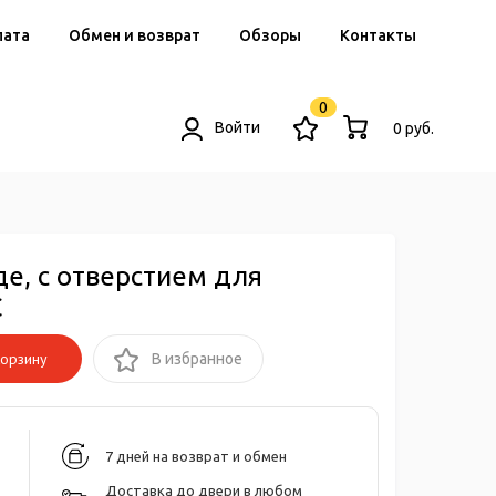
лата
Обмен и возврат
Обзоры
Контакты
0
Войти
0 руб.
де, с отверстием для
C
орзину
В избранное
7 дней на возврат и обмен
Доставка до двери в любом