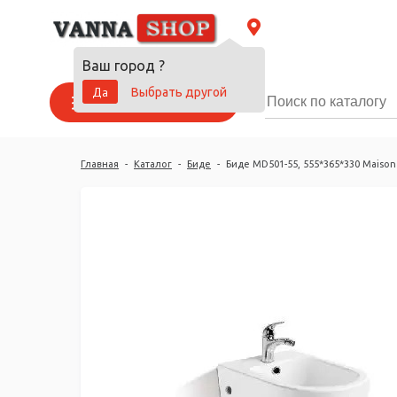
Ваш город
?
Да
Выбрать другой
Каталог товаров
Главная
-
Каталог
-
Биде
-
Биде MD501-55, 555*365*330 Maison