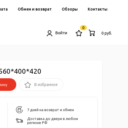
лата
Обмен и возврат
Обзоры
Контакты
0
Войти
0 руб.
560*400*420
зину
В избранное
7 дней на возврат и обмен
Доставка до двери в любом
регионе РФ