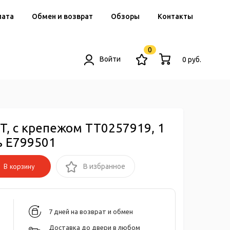
лата
Обмен и возврат
Обзоры
Контакты
0
Войти
0 руб.
, с крепежом TT0257919, 1
ь E799501
В корзину
В избранное
7 дней на возврат и обмен
Доставка до двери в любом