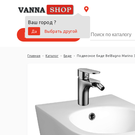
Ваш город
?
Да
Выбрать другой
Каталог товаров
Главная
-
Каталог
-
Биде
-
Подвесное биде BelBagno Marino 3