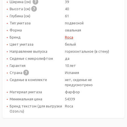
Ширина (см)
39
Высота (см)
40
Глубина (см)
61
Тип унитаза
подвесной
Форма
овальная
Бренд
Roca
Цвет унитаза
белый
Направление выпуска
горизонтальное (в стену)
Сиденье с микролифтом
да
Гарантия
10 лет
Страна
Испания
Сиденье в комплекте
нет, сиденье не
предусмотрено
Материал унитаза
фарфор
Минимальная цена
54339
Бренд текстом (для выгрузки
Roca
Ozon.ru)