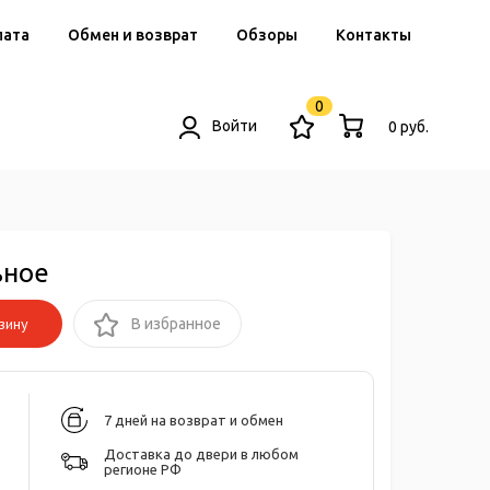
лата
Обмен и возврат
Обзоры
Контакты
0
Войти
0 руб.
ьное
зину
В избранное
7 дней на возврат и обмен
Доставка до двери в любом
регионе РФ