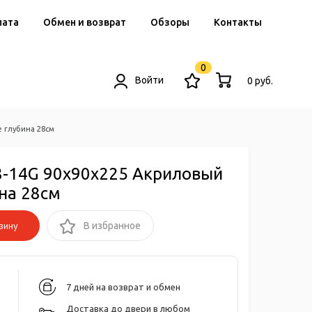
лата
Обмен и возврат
Обзоры
Контакты
0
Войти
0 руб.
 глубина 28см
8-14G 90х90х225 Акриловый
на 28см
зину
В избранное
7 дней на возврат и обмен
Доставка до двери в любом