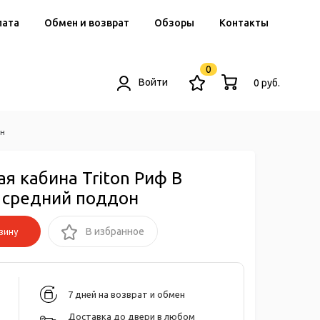
лата
Обмен и возврат
Обзоры
Контакты
0
Войти
0 руб.
он
я кабина Triton Риф В
, средний поддон
зину
В избранное
7 дней на возврат и обмен
Доставка до двери в любом