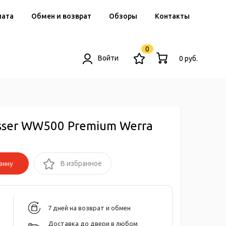
лата
Обмен и возврат
Обзоры
Контакты
0
Войти
0 руб.
ser WW500 Premium Werra
зину
В избранное
7 дней на возврат и обмен
Доставка до двери в любом