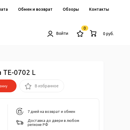
лата
Обмен и возврат
Обзоры
Контакты
0
Войти
0 руб.
 TE-0702 L
зину
В избранное
7 дней на возврат и обмен
Доставка до двери в любом
регионе РФ