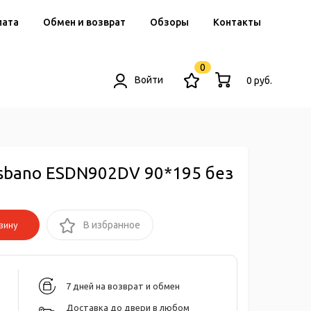
лата
Обмен и возврат
Обзоры
Контакты
0
Войти
0 руб.
sbano ESDN902DV 90*195 без
зину
В избранное
7 дней на возврат и обмен
Доставка до двери в любом