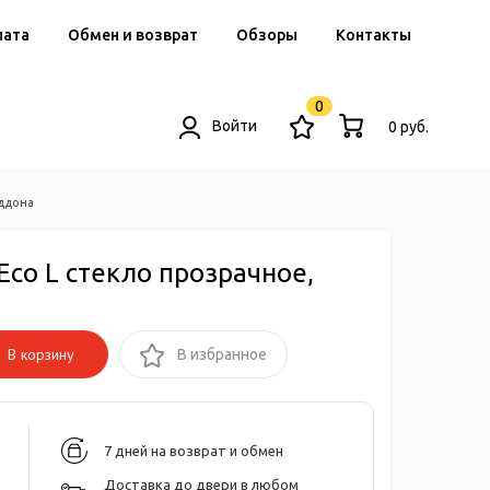
лата
Обмен и возврат
Обзоры
Контакты
0
Войти
0 руб.
оддона
Eco L стекло прозрачное,
В корзину
В избранное
7 дней на возврат и обмен
Доставка до двери в любом