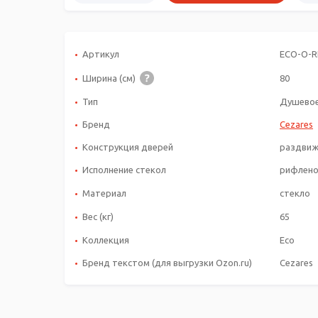
Артикул
ECO-O-R
Ширина (см)
80
Тип
Душевое
Бренд
Cezares
Конструкция дверей
раздви
Исполнение стекол
рифлен
Материал
стекло
Вес (кг)
65
Коллекция
Eco
Бренд текстом (для выгрузки Ozon.ru)
Cezares