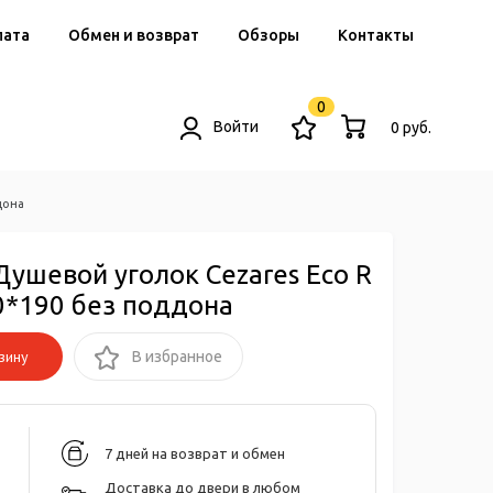
лата
Обмен и возврат
Обзоры
Контакты
0
Войти
0 руб.
дона
Душевой уголок Cezares Eco R
0*190 без поддона
зину
В избранное
7 дней на возврат и обмен
Доставка до двери в любом