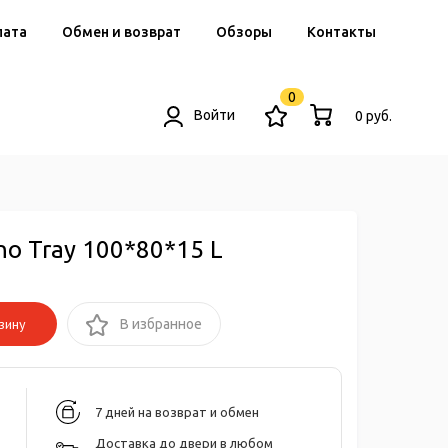
лата
Обмен и возврат
Обзоры
Контакты
0
Войти
0 руб.
o Tray 100*80*15 L
зину
В избранное
7 дней на возврат и обмен
Доставка до двери в любом