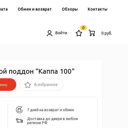
лата
Обмен и возврат
Обзоры
Контакты
0
Войти
0 руб.
й поддон "Каппа 100"
зину
В избранное
7 дней на возврат и обмен
Доставка до двери в любом
регионе РФ