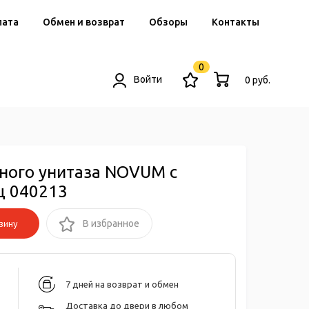
лата
Обмен и возврат
Обзоры
Контакты
0
Войти
0 руб.
ного унитаза NOVUM с
ц 040213
зину
В избранное
7 дней на возврат и обмен
Доставка до двери в любом