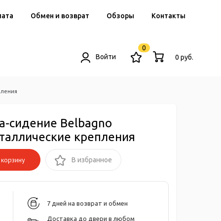
лата
Обмен и возврат
Обзоры
Контакты
0
Войти
0 руб.
пления
-сидение Belbagno
таллические крепления
корзину
В избранное
7 дней на возврат и обмен
Доставка до двери в любом