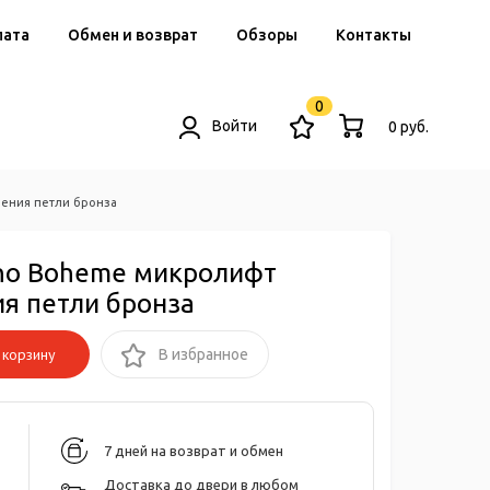
лата
Обмен и возврат
Обзоры
Контакты
0
Войти
0 руб.
ения петли бронза
no Boheme микролифт
я петли бронза
корзину
В избранное
7 дней на возврат и обмен
Доставка до двери в любом