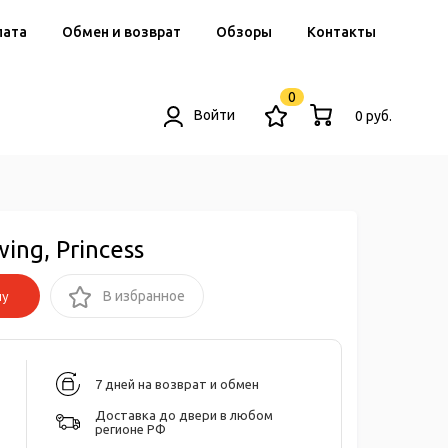
лата
Обмен и возврат
Обзоры
Контакты
0
Войти
0 руб.
ng, Princess
ну
В избранное
7 дней на возврат и обмен
Доставка до двери в любом
регионе РФ