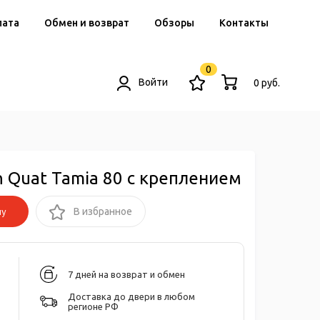
лата
Обмен и возврат
Обзоры
Контакты
0
Войти
0 руб.
n Quat Tamia 80 с креплением
ну
В избранное
7 дней на возврат и обмен
Доставка до двери в любом
регионе РФ