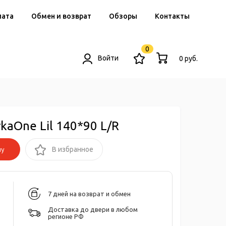
лата
Обмен и возврат
Обзоры
Контакты
0
Войти
0 руб.
aOne Lil 140*90 L/R
ну
В избранное
7 дней на возврат и обмен
Доставка до двери в любом
регионе РФ