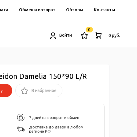
лата
Обмен и возврат
Обзоры
Контакты
0
Войти
0 руб.
idon Damelia 150*90 L/R
ну
В избранное
7 дней на возврат и обмен
Доставка до двери в любом
регионе РФ